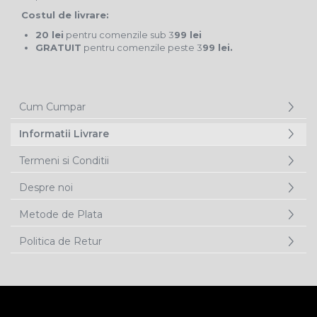
Costul de livrare:
20 lei
pentru comenzile sub 3
99 lei
GRATUIT
pentru comenzile peste 3
99 lei.
Cum Cumpar
Informatii Livrare
Termeni si Conditii
Despre noi
Metode de Plata
Politica de Retur