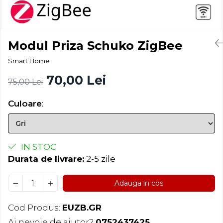
Modul Priza Schuko ZigBee
Smart Home
70,00 Lei
75,00 Lei
Culoare
:
IN STOC
Durata de livrare:
2-5 zile
Adauga in cos
Cod Produs:
EUZB.GR
Ai nevoie de ajutor?
0752437425