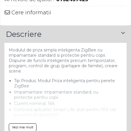
Cere informatii
Descriere
Modulul de priza simpla inteligenta ZigBee cu
impamantare standard si protectie pentru copii.
Dispune de functii inteligente precum temporizator,
program, control de grup (partajare de familie), creare
scene.
Tip Produs: Modul Priza inteligenta pentru perete
ZigBee
Impamantare: impamantare standard, cu
protectie pentru copii
Curent nominal: 16A
Controlul aplicatiei: Smart Life, atat pentru IOS cat
si pentru Android APP
Compatibil: Amazon Alexa si Google Home, IFTTT
Material: PVC ignifug
Vezi mai mult