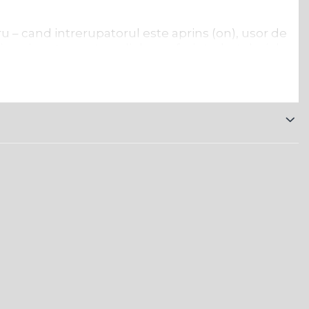
tru – cand intrerupatorul este aprins (on), usor de
irouri, restaurante, sali de conferinta, hoteluri de