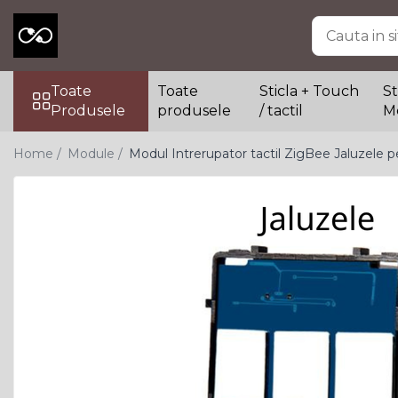
Toate Produsele
Toate
Toate
Sticla + Touch
St
Dispozitive Smart
Produsele
produsele
/ tactil
M
Doze compatibile
Iluminat
Home /
Module /
Modul Intrerupator tactil ZigBee Jaluzele 
Incalzire
Intrerupatoare Smart
Prize Smart