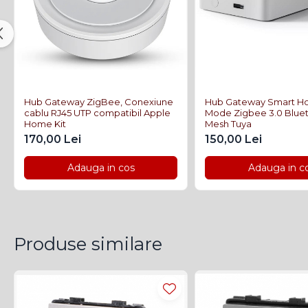
Aplicație:
Smart Life, Tuya smart
Standard WiFi:
2.4GHz, IEEE 802.11 b/g/n
Consum Propriu:
≤0,2W
Condiții de operare:
-20~70°C / Umiditate Relati
Hub Gateway ZigBee, Conexiune
Hub Gateway Smart Ho
Durata de viață estimativă:
100.000 acționări
cablu RJ45 UTP compatibil Apple
Mode Zigbee 3.0 Blue
Home Kit
Mesh Tuya
Utilizare:
Interior
170,00 Lei
150,00 Lei
Certificări:
CE, RoHS
Adauga in cos
Adauga in c
Produse similare