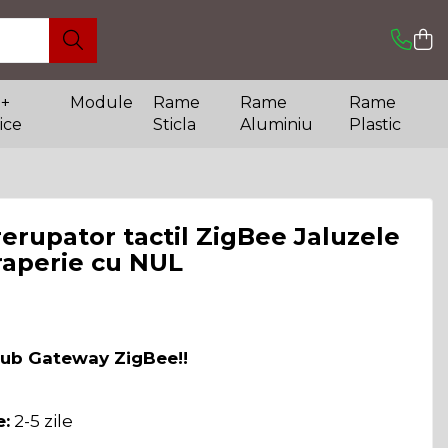
 +
Module
Rame
Rame
Rame
ice
Sticla
Aluminiu
Plastic
erupator tactil ZigBee Jaluzele
raperie cu NUL
Hub Gateway ZigBee!!
e:
2-5 zile