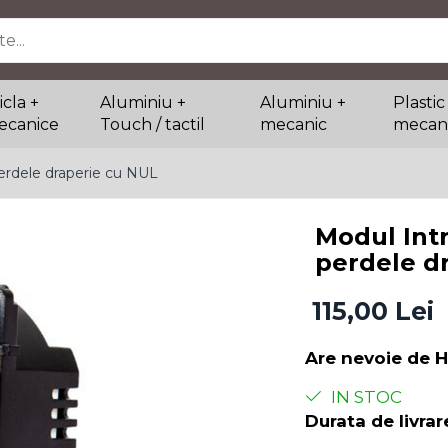
icla +
Aluminiu +
Aluminiu +
Plastic
ecanice
Touch / tactil
mecanic
mecan
perdele draperie cu NUL
Modul Intr
perdele d
115,00 Lei
Are nevoie de 
IN STOC
Durata de livrar