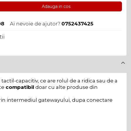
Adauga in cos
08
Ai nevoie de ajutor?
0752437425
ii
til-capacitiv, ce are rolul de a ridica sau de a
ste
compatibil
doar cu alte produse din
prin intermediul gatewayului, dupa conectare