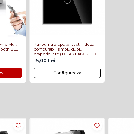
vă ≤ 95%
me Multi
Panou Intrerupator tactil 1 doza
tooth BLE
confgurabil (simplu dublu,
draperie, etc.) DOAR PANOUL DE
STICLA!!! FARA MODULE!!!
15,00 Lei
os
Configureaza