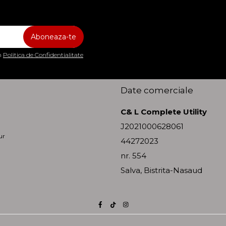
in
Politica de Confidentialitate
Date comerciale
C& L Complete Utility
J2021000628061
ur
44272023
nr. 554
Salva, Bistrita-Nasaud