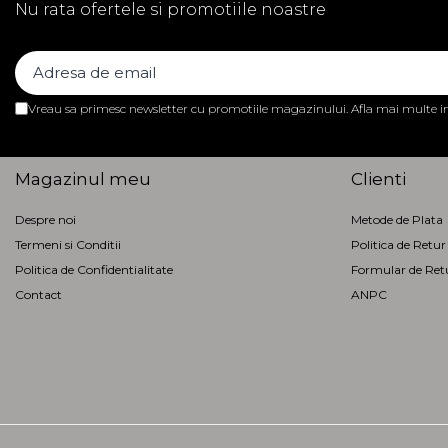
Nu rata ofertele si promotiile noastre
Vreau sa primesc newsletter cu promotiile magazinului. Afla mai multe 
Magazinul meu
Clienti
Despre noi
Metode de Plata
Termeni si Conditii
Politica de Retur
Politica de Confidentialitate
Formular de Ret
Contact
ANPC