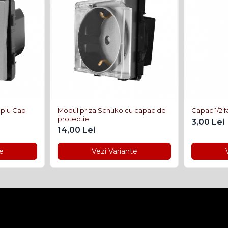
mplu Cap
Modul priza Schuko cu capac de
Capac 1/2 f
protectie
3,00 Lei
14,00 Lei
e
Vezi Variante