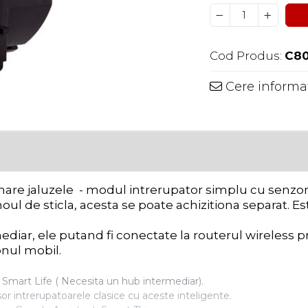
Cod Produs:
C8
Cere informat
e jaluzele - modul intrerupator simplu cu senzor tac
ul de sticla, acesta se poate achizitiona separat. E
diar, ele putand fi conectate la routerul wireless 
onul mobil.
d Smart Life ( Necesita un hub intermediar).
or intrerupatoarele clasice cu aceste inteligente.