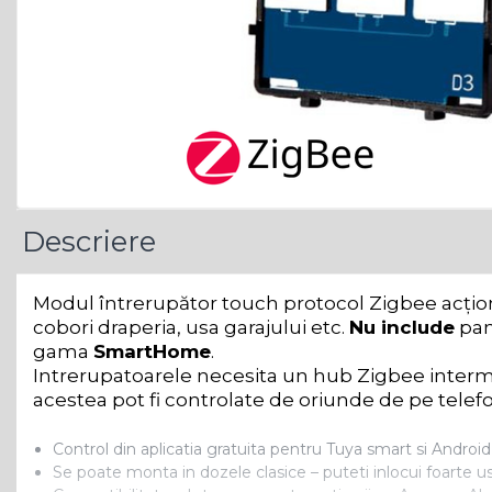
Descriere
Modul întrerupător touch protocol Zigbee acționar
cobori draperia, usa garajului etc.
Nu include
pano
gama
SmartHome
.
Intrerupatoarele necesita un hub Zigbee interme
acestea pot fi controlate de oriunde de pe telef
Control din aplicatia gratuita pentru Tuya smart si Androi
Se poate monta in dozele clasice – puteti inlocui foarte us