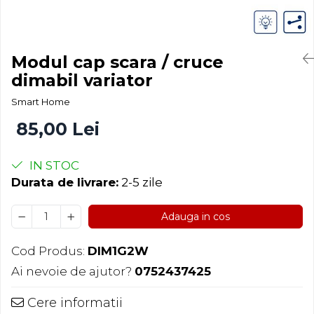
Modul cap scara / cruce
dimabil variator
Smart Home
85,00 Lei
IN STOC
Durata de livrare:
2-5 zile
Adauga in cos
Cod Produs:
DIM1G2W
Ai nevoie de ajutor?
0752437425
Cere informatii