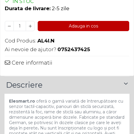
IN STOC
Durata de livrare:
2-5 zile
Adauga in cos
Cod Produs:
AL4I.N
Ai nevoie de ajutor?
0752437425
Cere informatii
Descriere
Elesmart.ro
oferă o gamă variată de întrerupătoare cu
senzor tactil-capacitiv, panouri din sticlă securizată,
rezistentă la foc, rame de sticlă sau aluminiu, a căror
dimensiune acoperă bine dozele. Fabricate pe standard
German, se potrivesc în dozele clasice pe care le aveți
deja în perete
.
Nu sunt înscripționate cu logo și pot fi
montate atât pe verticală cât și pe orizontală. Aveti