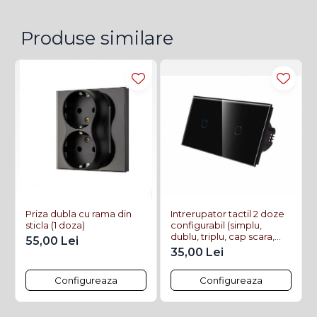
Produse similare
Priza dubla cu rama din
Intrerupator tactil 2 doze
sticla (1 doza)
configurabil (simplu,
dublu, triplu, cap scara,
55,00 Lei
dimabil, etc.)
35,00 Lei
Configureaza
Configureaza