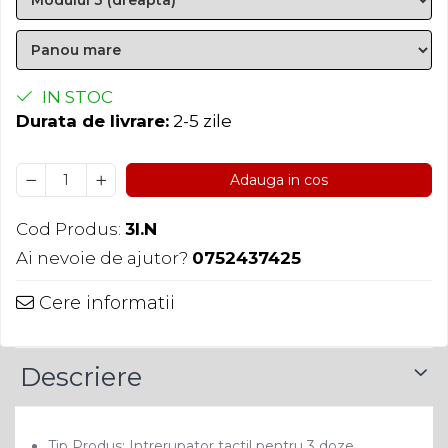
IN STOC
Durata de livrare:
2-5 zile
Adauga in cos
Cod Produs:
3I.N
Ai nevoie de ajutor?
0752437425
Cere informatii
Descriere
Tip Produs: Intrerupator tactil pentru 3 doze