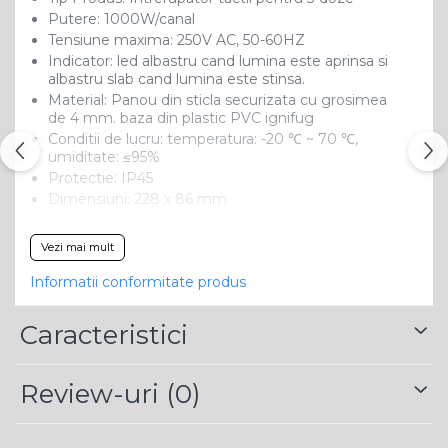
Putere: 1000W/canal
Tensiune maxima: 250V AC, 50-60HZ
Indicator: led albastru cand lumina este aprinsa si
albastru slab cand lumina este stinsa.
Material: Panou din sticla securizata cu grosimea
de 4 mm. baza din plastic PVC ignifug
Conditii de lucru: temperatura: -20 ℃ ~ 70 ℃,
umiditate: ≤95%
Protectie: IP45
Dimensiuni: 228 x 86 mm
Vezi mai mult
Informatii conformitate produs
Caracteristici
Review-uri
(0)